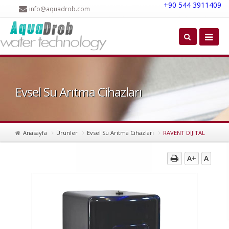
+90 544 3911409
info@aquadrob.com
Evsel Su Arıtma Cihazları
Anasayfa
Ürünler
Evsel Su Arıtma Cihazları
RAVENT DİJİTAL
A+
A