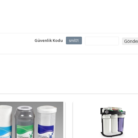
Güvenlik Kodu
sml01