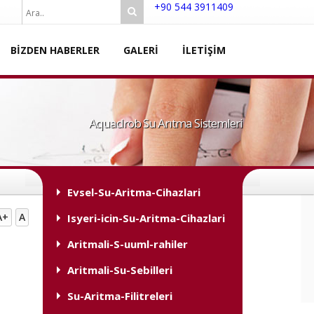
+90 544 3911409
BİZDEN HABERLER
GALERİ
İLETİŞİM
Aquadrob Su Arıtma Sistemleri
Evsel-Su-Aritma-Cihazlari
A+
A
Isyeri-icin-Su-Aritma-Cihazlari
Aritmali-S-uuml-rahiler
Aritmali-Su-Sebilleri
Su-Aritma-Filitreleri