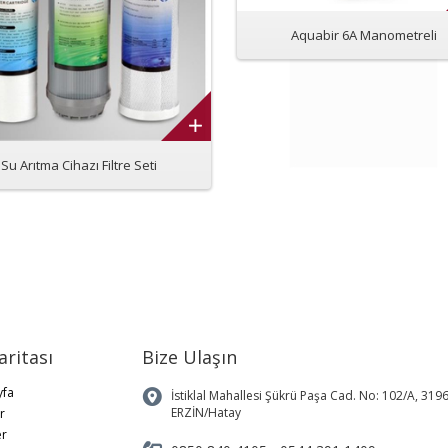
Aquabir 6A Manometreli
Su Arıtma Cihazı Filtre Seti
aritası
Bize Ulaşın
yfa
İstiklal Mahallesi Şükrü Paşa Cad. No: 102/A, 319
ERZİN/Hatay
r
er