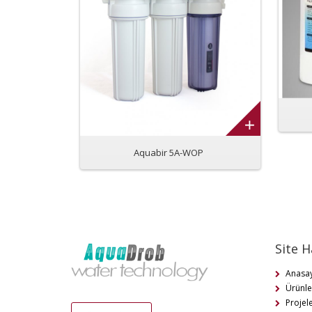
Aquabir 5A-WOP
Site H
Anasa
Ürünle
Projel